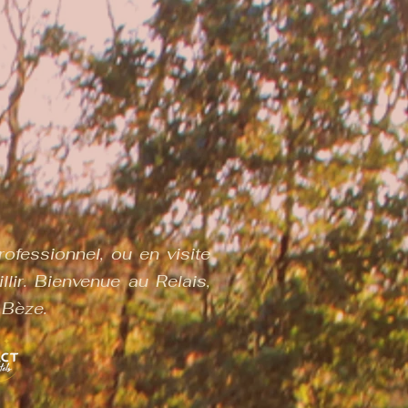
fessionnel, ou en visite
llir. Bienvenue au Relais,
 Bèze.