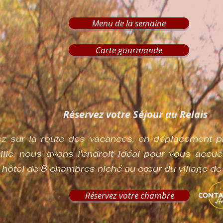
Menu de la semaine
Carte gourmande
Réservez votre Séjour au Relais
 sur la route des vacances, en déplacement pro
lle, nous avons l'endroit idéal pour vous accuei
 hôtel de 8 chambres niché au cœur du village de
Réservez votre chambre