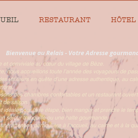
UEIL
RESTAURANT
HÔTEL
Bienvenue au Relais - Votre Adresse gourman
 et conviviale au cœur du village de Bèze.
e, nous accueillons toute l’année des voyageurs de pas
es visiteurs en quête d’une adresse authentique, au cal
gnons.
ons des chambres confortables et un restaurant ouvert m
t de saison.
 idéale pour faire étape, bien manger et prendre le temp
 un séjour tranquille ou une halte gourmande.
e attention particulière à l’accueil, au calme et à la qual
.