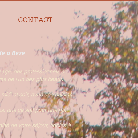
CONTACT
de à Bèze
sage, des professionnels en
me de l’un des plus beaux
idi et soir, avec une cuisine
s, que ce soit pour une nuit
ité de votre séjour, fidèles à