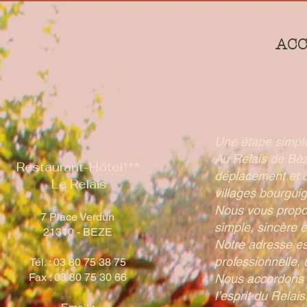
ACC
Une étape simple
Au Relais de Bèz
Restaurant-Hôtel***
déplacement et d
Le Relais
villages bourgui
Nous vous propos
7 Place Verdun
simple, sincère e
21310 - BEZE
Notre adresse est
professionnelle,
Tél. : 03 80 75 38 75
Fax : 03 80 75 30 66
Nous accordons un
l’esprit du Relais