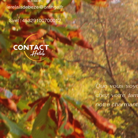
Email :
lerelaisdebeze@orange.fr
Siret : 45329100700012
Que vous soyez
chez votre fami
notre charmant